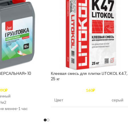
ЕРСАЛЬНАЯ» 10
Клеевая смесь для плитки LITOKOL K47,
25 кг
390
₽
160
₽
ачный
Цвет
серый
/м2
не менее-1 час
Время пригодности
более
екса, не менее-16%
раствора к использованию
8 часов
ха, основания,
боте-от +5 до +30°С