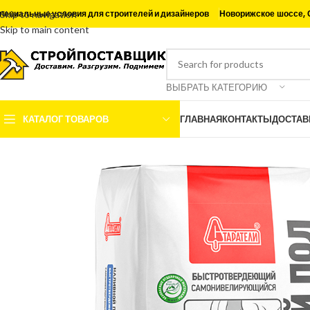
Новорижское шоссе, 
пециальные условия для строителей и дизайнеров
Skip to navigation
Skip to main content
ВЫБРАТЬ КАТЕГОРИЮ
КАТАЛОГ ТОВАРОВ
ГЛАВНАЯ
КОНТАКТЫ
ДОСТАВ