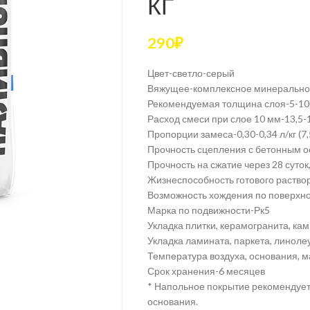
КГ
290
₽
Цвет-светло-серый
Вяжущее-комплексное минеральное
Рекомендуемая толщина слоя-5-10
Расход смеси при слое 10 мм-13,5-1
Пропорции замеса-0,30-0,34 л/кг (7,5
Прочность сцепления с бетонным о
Прочность на сжатие через 28 суто
Жизнеспособность готового раствор
Возможность хождения по поверхно
Марка по подвижности-Рк5
Укладка плитки, керамогранита, кам
Укладка ламината, паркета, линолеу
Температура воздуха, основания, м
Срок хранения-6 месяцев
* Напольное покрытие рекомендует
основания.