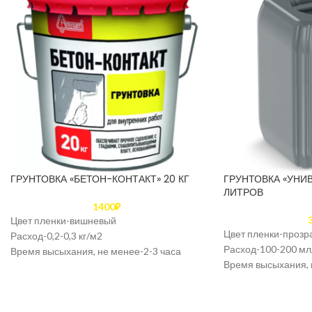
ГРУНТОВКА «БЕТОН-КОНТАКТ» 20 КГ
ГРУНТОВКА «УНИВ
ЛИТРОВ
1400
₽
Цвет пленки-вишневый
Цвет пленки-прозр
Расход-0,2-0,3 кг/м2
Расход-100-200 мл
Время высыхания, не менее-2-3 часа
Время высыхания, 
Массовая доля латекса, не менее-30%
Массовая доля лат
Массовая доля нелетучих веществ, не
Температура возду
менее-55%
материалов при ра