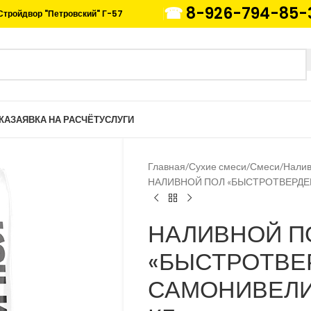
☎
8-926-794-85-
Стройдвор "Петровский" Г-57
КА
ЗАЯВКА НА РАСЧЁТ
УСЛУГИ
Главная
Сухие смеси
Смеси
Налив
НАЛИВНОЙ ПОЛ «БЫСТРОТВЕРД
НАЛИВНОЙ П
«БЫСТРОТВ
САМОНИВЕЛ