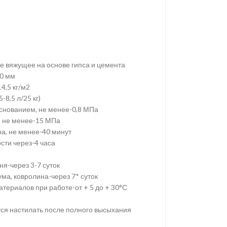
 вяжущее на основе гипса и цемента
0 мм
4,5 кг/м2
-8,5 л/25 кг)
снованием, не менее-0,8 МПа
к, не менее-15 МПа
а, не менее-40 минут
сти через-4 часа
ня-через 3-7 суток
ма, ковролина-через 7* суток
атериалов при работе-от + 5 до + 30°С
ся настилать после полного высыхания