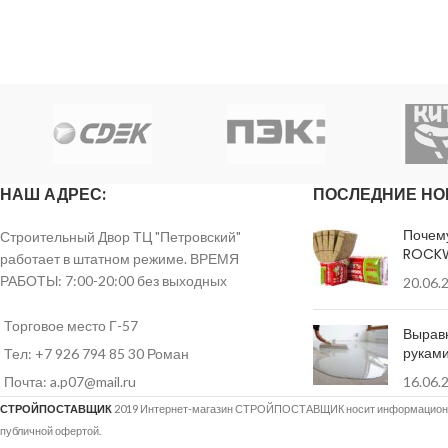
Температура воздуха, основания,
Срок хранения-18 
материалов при работе-от +5 до +30°С
Срок хранения-12 месяцев
НАШ АДРЕС:
ПОСЛЕДНИЕ НО
Почем
Строительный Двор ТЦ "Петровский"
ROCK
работает в штатном режиме. ВРЕМЯ
РАБОТЫ: 7:00-20:00 без выходных
20.06.
Торговое место Г-57
Вырав
рукам
Тел: +7 926 794 85 30 Роман
Почта: a.p07@mail.ru
16.06.
СТРОЙПОСТАВЩИК
2019 Интернет-магазин СТРОЙПОСТАВЩИК носит информационны
публичной офертой.