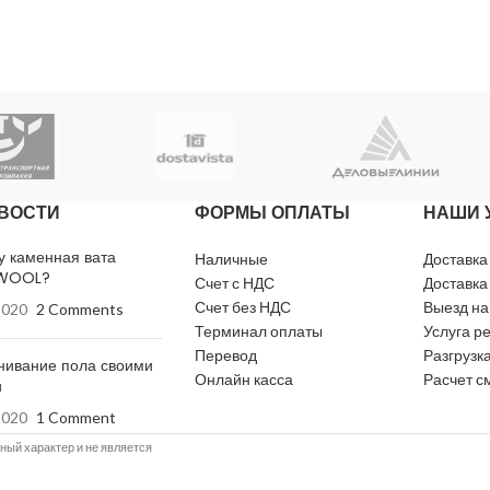
месяцев
20
Открытое время работы
минут
Время корректировки
30
плитки
минут
более
Прочность сцепления с
0,5
бетоном
ВОСТИ
ФОРМЫ ОПЛАТЫ
НАШИ 
МПа
у каменная вата
Наличные
Доставка
не
WOOL?
Счет с НДС
Доставка
Морозостойкость
менее
Счет без НДС
Выезд на
2020
2 Comments
F 50
Терминал оплаты
Услуга р
Перевод
Разгрузка
нивание пола своими
Онлайн касса
Расчет с
и
2020
1 Comment
й характер и не является