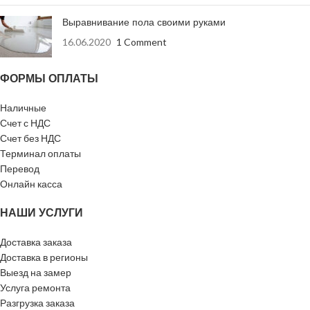
Для шумоизоляции,
Для потолков и стен
Выравнивание пола своими руками
перед окраской и
Область
поклейки обоев, Для
16.06.2020
1 Comment
применения
:
ремонта выбоин и
сколов, Под оклейку
обоями
ФОРМЫ ОПЛАТЫ
Вид работ
:
Внутренние работы
Наличные
Счет с НДС
Счет без НДС
Жизнеспособность
60
раствора (мин)
:
Терминал оплаты
Перевод
Онлайн касса
Время твердения
24
(час)
:
НАШИ УСЛУГИ
Расход (кг/м2 при
0.8-1
Доставка заказа
1мм)
:
Доставка в регионы
Выезд на замер
Расход воды (на 1
0,56-0,6
кг)
:
Услуга ремонта
Разгрузка заказа