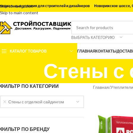
Новорижское шоссе, 
пециальные условия для строителей и дизайнеров
Skip to navigation
Skip to main content
ВЫБРАТЬ КАТЕГОРИЮ
КАТАЛОГ ТОВАРОВ
ГЛАВНАЯ
КОНТАКТЫ
ДОСТАВ
Стены с 
ФИЛЬТР ПО КАТЕГОРИИ
Главная
Утеплител
Стены с отделкой сайдингом
ФИЛЬТР ПО БРЕНДУ