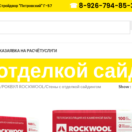
☎
8-926-794-85-
Стройдвор "Петровский" Г-57
КА
ЗАЯВКА НА РАСЧЁТ
УСЛУГИ
отделкой са
и
РОКВУЛ ROCKWOOL
Стены с отделкой сайдингом
Show