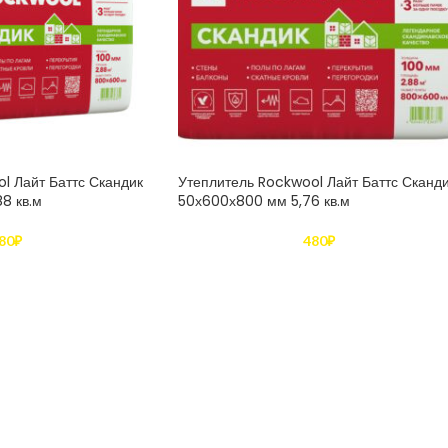
l Лайт Баттс Скандик
Утеплитель Rockwool Лайт Баттс Сканд
8 кв.м
50х600х800 мм 5,76 кв.м
80
₽
480
₽