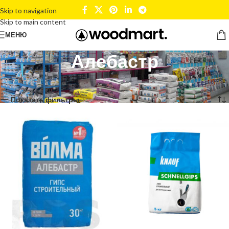
Skip to navigation
Skip to main content
МЕНЮ
Алебастр
Главная
Сухие смеси
Цемент,Сыпучка
Алебастр
Показаны все (2)
Показать фильтры