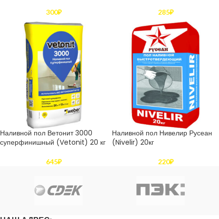
300
₽
285
₽
Наливной пол Ветонит 3000
Наливной пол Нивелир Русеан
суперфинишный (Vetonit) 20 кг
(Nivelir) 20кг
645
₽
220
₽