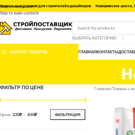
Новорижское шоссе, 
пециальные условия для строителей и дизайнеров
Skip to navigation
Skip to main content
ВЫБРАТЬ КАТЕГОРИЮ
КАТАЛОГ ТОВАРОВ
ГЛАВНАЯ
КОНТАКТЫ
ДОСТАВ
н
ФИЛЬТР ПО ЦЕНЕ
Главная
Товары с м
Цена:
220₽
—
650₽
ФИЛЬТРАЦИЯ