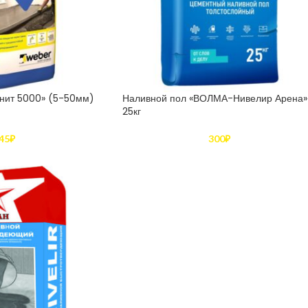
онит 5000» (5-50мм)
Наливной пол «ВОЛМА-Нивелир Арена»
25кг
45
₽
300
₽