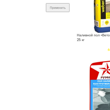
Применить
Наливной пол «Вет
25 кг
6