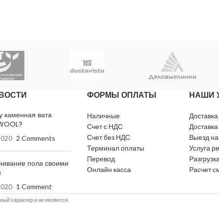
ВОСТИ
ФОРМЫ ОПЛАТЫ
НАШИ 
у каменная вата
Наличные
Доставка
WOOL?
Счет с НДС
Доставка
Счет без НДС
Выезд на
2020
2 Comments
Терминал оплаты
Услуга р
Перевод
Разгрузка
нивание пола своими
Онлайн касса
Расчет с
и
2020
1 Comment
й характер и не является