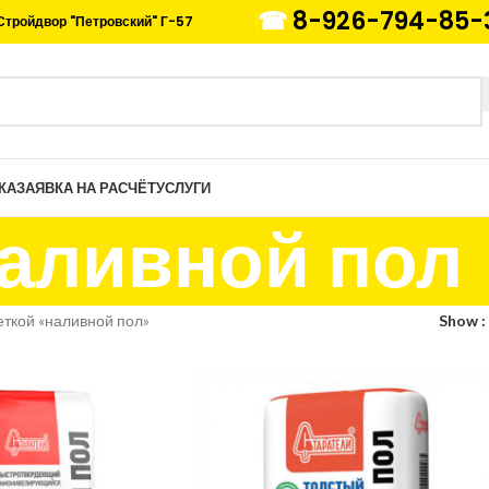
☎
8-926-794-85-
Стройдвор "Петровский" Г-57
КА
ЗАЯВКА НА РАСЧЁТ
УСЛУГИ
аливной пол
еткой «наливной пол»
Show