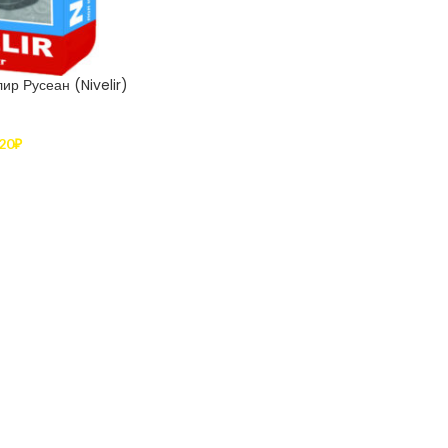
ир Русеан (Nivelir)
20
₽