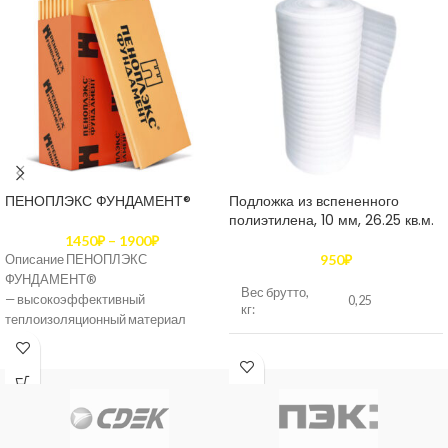
ПЕНОПЛЭКС ФУНДАМЕНТ®
Подложка из вспененного
полиэтилена, 10 мм, 26.25 кв.м.
1450
₽
–
1900
₽
950
₽
Описание ПЕНОПЛЭКС
ФУНДАМЕНТ®
Вес брутто,
— высокоэффективный
0,25
кг:
теплоизоляционный материал
последнего поколения,
Тип товара
Подложка
изготавливаемый методом
экструзии из полистирола общего
назначения. Нулевое
Длина, м
пог. м
водопоглощение, высокая
прочность, экологичность и