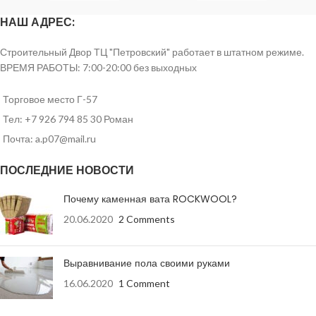
Толщина, мм
10
НАШ АДРЕС:
Ширина, м
1,05
Строительный Двор ТЦ "Петровский" работает в штатном режиме.
ВРЕМЯ РАБОТЫ: 7:00-20:00 без выходных
Температура
применения, °
от -80 до +80
С
Торговое место Г-57
Тел: +7 926 794 85 30 Роман
Площадь, м
1
2
Почта: a.p07@mail.ru
ПОСЛЕДНИЕ НОВОСТИ
Почему каменная вата ROCKWOOL?
20.06.2020
2 Comments
Выравнивание пола своими руками
16.06.2020
1 Comment