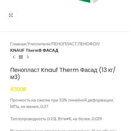
Увеличить
Главная
Утеплители
ПЕНОПЛАСТ,ПЕНОФОЛ
KNAUF Therm® ФАСАД
Пенопласт Knauf Therm Фасад (13 кг/
м3)
4300
₽
Прочность на сжатие при 10% линейной деформации,
МПа, не менее..0,07
Теплопроводность (λ10), Вт/м•К, не более
..
0,039
Водопоглощение при полном погружении, % по объему,