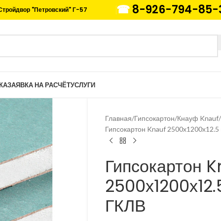
☎
8-926-794-85-
Стройдвор "Петровский" Г-57
КА
ЗАЯВКА НА РАСЧЁТ
УСЛУГИ
Главная
Гипсокартон
Кнауф Knauf
Гипсокартон Knauf 2500х1200х12.5
Гипсокартон K
2500х1200х12.
ГКЛВ