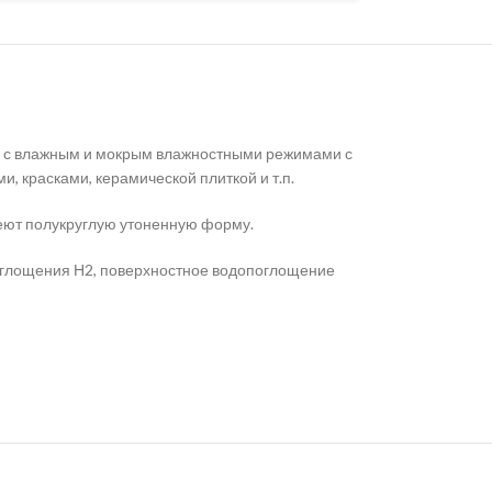
иях с влажным и мокрым влажностными режимами с
 красками, керамической плиткой и т.п.
имеют полукруглую утоненную форму.
оглощения Н2, поверхностное водопоглощение