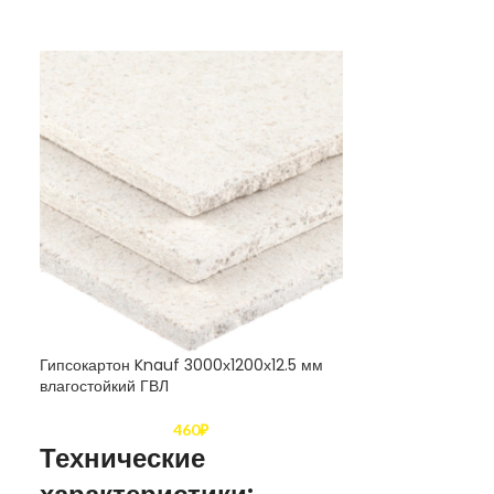
Гипсокартон Knauf 3000х1200х12.5 мм
Гипсокартон Во
влагостойкий ГВЛ
ГКЛ
460
₽
Технические
Техниче