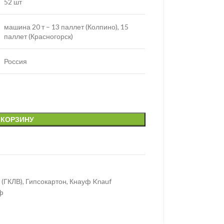
52 шт
машина 20 т – 13 паллет (Колпино), 15
паллет (Красногорск)
Россия
 КОРЗИНУ
 (ГКЛВ)
,
Гипсокартон
,
Кнауф Knauf
ф