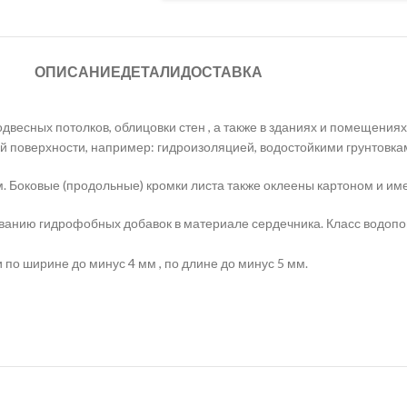
ОПИСАНИЕ
ДЕТАЛИ
ДОСТАВКА
одвесных потолков, облицовки стен , а также в зданиях и помещен
поверхности, например: гидроизоляцией, водостойкими грунтовками,
ном. Боковые (продольные) кромки листа также оклеены картоном и 
ванию гидрофобных добавок в материале сердечника. Класс водоп
по ширине до минус 4 мм , по длине до минус 5 мм.