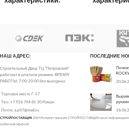
характеристики:
характери
Толщина
12,5 мм
Толщина
Длина
2500 мм
Длина
Ширина
1200 мм
Ширина
НАШ АДРЕС:
ПОСЛЕДНИЕ НО
по ширине и длине
Допустимые
до 3 мм в меньшую
Допустимые
отклонения
Почем
Строительный Двор ТЦ "Петровский"
сторону
отклонения
ROCK
работает в штатном режиме. ВРЕМЯ
РАБОТЫ: 7:00-20:00 без выходных
20.06.
Влагостойкость
Да
Влагостойкость
Торговое место Г-57
Вырав
Вид кромки
прямая
рукам
Тел: +7 926 794 85 30 Роман
Вид кромки
Почта: a.p07@mail.ru
16.06.
ГВЛВ-
Лист имеет
ПК-2500х1200х12,5
Количество на
СТРОЙПОСТАВЩИК
2019 Интернет-магазин СТРОЙПОСТАВЩИК носит информационны
маркировку
ГОСТ Р 51829-
поддоне
публичной офертой.
2001