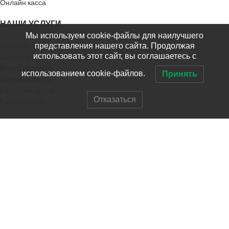
Онлайн касса
НАШИ УСЛУГИ
Мы используем cookie-файлы для наилучшего
Доставка заказа
представления нашего сайта. Продолжая
использовать этот сайт, вы соглашаетесь с
Доставка в регионы
Выезд на замер
использованием cookie-файлов.
Принять
Услуга ремонта
Разгрузка заказа
Отказаться
Расчет сметы
РАЗНОЕ
Наш Инстаграм
Сертификаты
Инструкции
Видео-инструкции
Возврат
Напишите нам
СТРОЙПОСТАВЩИК
2019 Интернет-магазин СТРОЙПОСТАВЩИК носит
информационный характер и не является публичной офертой.