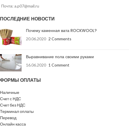
Влагостойкость
Влагостойкий
Почта: a.p07@mail.ru
Влагостойкость
Нет
Вид кромки
ПЛУК
ПОСЛЕДНИЕ НОВОСТИ
Вид кромки
ПЛУК
Количество на
Почему каменная вата ROCKWOOL?
52 шт
поддоне
Количество на
68 шт
20.06.2020
2 Comments
поддоне
машина 20 т –
Количество
13 паллет
Количество
(вместимость)
Выравнивание пола своими руками
(Колпино), 15
(вместимость)
поддонов в
14 паллет
паллет
поддонов в
16.06.2020
1 Comment
машине
(Красногорск)
машине
ФОРМЫ ОПЛАТЫ
Страна-
Страна-
Россия
Россия
производитель
производитель
Наличные
Счет с НДС
Счет без НДС
Терминал оплаты
Перевод
Онлайн касса