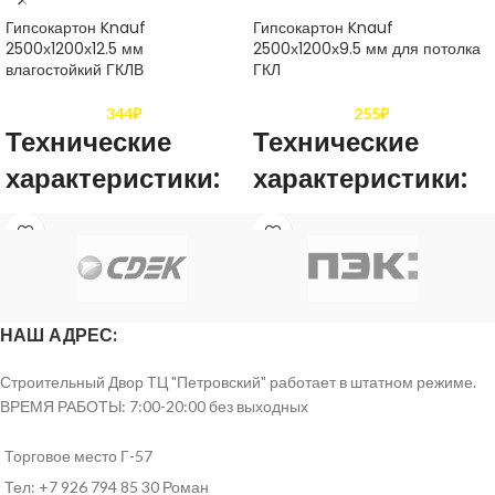
Гипсокартон Knauf
Гипсокартон Knauf
2500х1200х12.5 мм
2500х1200х9.5 мм для потолка
влагостойкий ГКЛВ
ГКЛ
344
₽
255
₽
Технические
Технические
характеристики:
характеристики:
Толщина
12,5 мм
Толщина
9,5 мм
Длина
2500 мм
Длина
2500 мм
НАШ АДРЕС:
Ширина
1200 мм
Ширина
1200 мм
Строительный Двор ТЦ "Петровский" работает в штатном режиме.
по ширине до
по ширине
ВРЕМЯ РАБОТЫ: 7:00-20:00 без выходных
Допустимые
минус 4 мм ,
до минус 4
Допустимые
отклонения
по длине до
мм , по
отклонения
минус 5 мм
длине до
Торговое место Г-57
минус 5 мм
Тел: +7 926 794 85 30 Роман