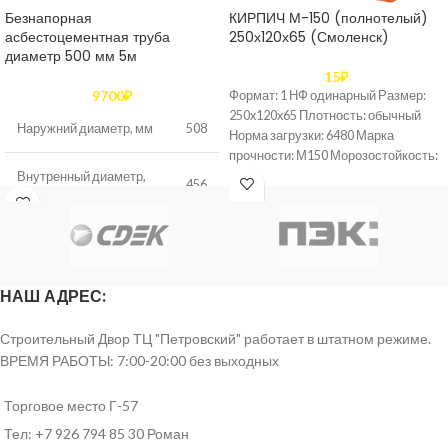
Безнапорная
КИРПИЧ М-150 (полнотелый)
асбестоцементная труба
250х120х65 (Смоленск)
диаметр 500 мм 5м
15
₽
9700
₽
Формат: 1 НФ одинарный Размер:
250x120x65 Плотность: обычный
Наружний диаметр, мм
508
Норма загрузки: 6480 Марка
прочности: М150 Морозостойкость:
F35 Пустотность: полнотелый
Внутренный диаметр,
456
мм
Толщина стенки, мм
26
НАШ АДРЕС:
Величина
Строительный Двор ТЦ "Петровский" работает в штатном режиме.
испытательного
гидравлического
0,4
ВРЕМЯ РАБОТЫ: 7:00-20:00 без выходных
давления, не менее,
МПа
Торговое место Г-57
Тел: +7 926 794 85 30 Роман
Нагрузка на