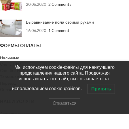
20.06.2020
2 Comments
Выравнивание пола своими руками
16.06.2020
1 Comment
ФОРМЫ ОПЛАТЫ
Наличные
Счет с НДС
Мы используем cookie-файлы для наилучшего
Счет без НДС
представления нашего сайта. Продолжая
Терминал оплаты
использовать этот сайт, вы соглашаетесь с
Перевод
использованием cookie-файлов.
Принять
Онлайн касса
НАШИ УСЛУГИ
Отказаться
Доставка заказа
Доставка в регионы
Выезд на замер