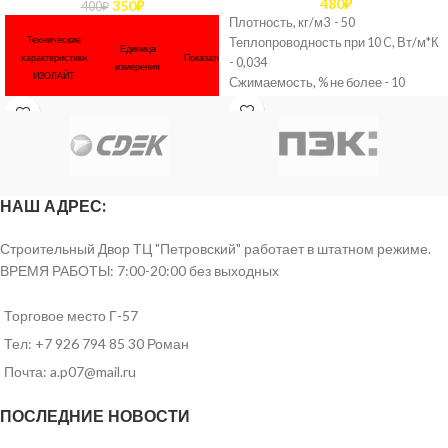
480
₽
350
₽
400
₽
Плотность, кг/м3 - 50
Технические
Теплопроводность при 10 C, Вт/м*К
Единица
характеристики
Показатель
- 0,034
измерения
ИЗОЛАЙТ
Сжимаемость, % не более - 10
Водопоглощение, кг/м2 - 1,0
Содержание орган.веществ, % не
Плотность
кг/м3
50
более - 2,5
Горючесть, класс - НГ
Длина
мм
1000
Толщина листа/плиты, мм - 50
НАШ АДРЕС:
Размер листа/плиты, мм - 1000*500,
1000*600
Ширина
мм
600
Материал - базальтовая минвата
Строительный Двор ТЦ "Петровский" работает в штатном режиме.
Область применения - каркасные
ВРЕМЯ РАБОТЫ: 7:00-20:00 без выходных
Толщина
мм
50-200
дома, навесной фасад, перекрытия,
скатная кровля
Торговое место Г-57
Теплопроводность
Тел: +7 926 794 85 30 Роман
Почта: a.p07@mail.ru
-При
температуре 10
0,034
С
ПОСЛЕДНИЕ НОВОСТИ