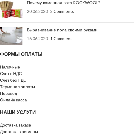
Почему каменная вата ROCKWOOL?
-При условиях
Вт/(м.К),
0,037
эксплуатации А
20.06.2020
2 Comments
-При условиях
0,038
эксплуатации Б
Выравнивание пола своими руками
16.06.2020
1 Comment
Водопоглощение
при
кг/м2, не
ФОРМЫ ОПЛАТЫ
кратковременном
1,0
более
и частичном
погружении
Наличные
Счет с НДС
Содержание
Счет без НДС
%, не
органических
Терминал оплаты
2,5
более
веществ, по
Перевод
массе
Онлайн касса
%, не
НАШИ УСЛУГИ
Сжимаемость
10
более
Доставка заказа
Горючесть
группа
НГ
Доставка в регионы