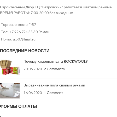
м² 0.25
плитки
минут
Назначение Бетон , Гипсокартон , Штукатурка
Строительный Двор ТЦ "Петровский" работает в штатном режиме.
Размер фракции, мм 0-2
ВРЕМЯ РАБОТЫ: 7:00-20:00 без выходных
более
Расход смеси при толщине 1 мм, кг/
Прочность
0,5
сцепления с бетоном
м² 1
МПа
Торговое место Г-57
Бренд: Кнауф
Тел: +7 926 794 85 30 Роман
не
Почта: a.p07@mail.ru
Морозостойкость
менее
F 50
ПОСЛЕДНИЕ НОВОСТИ
Почему каменная вата ROCKWOOL?
20.06.2020
2 Comments
Выравнивание пола своими руками
16.06.2020
1 Comment
ФОРМЫ ОПЛАТЫ