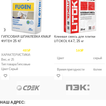
ГИПСОВАЯ ШПАКЛЕВКА KNAUF
Клеевая смесь для плитки
ФУГЕН 25 КГ
LITOKOL K47, 25 кг
485
₽
160
₽
ХАРАКТЕРИСТИКИ:
Цвет
серый
Вес, кг 25
Тип товара Гипсовые
Цвет Серый
Время пригодности
более
раствора к
8
Прочность на сжатие, Мпа 2
использованию
часов
Срок годности, мес 6
Консистенция Порошок
Способ нанесения Ручной
Открытое время
20
Толщина слоя, мм 1-5
работы
минут
Материал основания Гипс
НАШ АДРЕС:
Расход при заделке стыков, кг/
Время корректировки
30