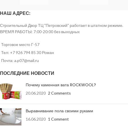
Длина
2500 мм
Длина
3000 мм
НАШ АДРЕС:
Ширина
1200 мм
Ширина
1200 мм
Строительный Двор ТЦ "Петровский" работает в штатном режиме.
по ширине до
по ширине до
ВРЕМЯ РАБОТЫ: 7:00-20:00 без выходных
Допустимые
минус 4 мм ,
Допустимые
минус 4 мм ,
отклонения
по длине до
отклонения
по длине до
минус 5 мм
минус 5 мм
Торговое место Г-57
Тел: +7 926 794 85 30 Роман
Влагостойкость
Влагостойкий
Влагостойкость
Влагостойкий
Почта: a.p07@mail.ru
Вид кромки
ПЛУК
Вид кромки
ПЛУК
ПОСЛЕДНИЕ НОВОСТИ
Количество на
Количество на
Почему каменная вата ROCKWOOL?
52 шт
52 шт
поддоне
поддоне
20.06.2020
2 Comments
машина 20 т –
машина 20 т –
Количество
Количество (
13 паллет
10 паллет
(вместимость)
вместимость)
Выравнивание пола своими руками
(Колпино), 15
(Колпино) и
поддонов в
поддонов в
паллет
12 паллет
16.06.2020
1 Comment
машине
машине
(Красногорск)
(Красногорск)