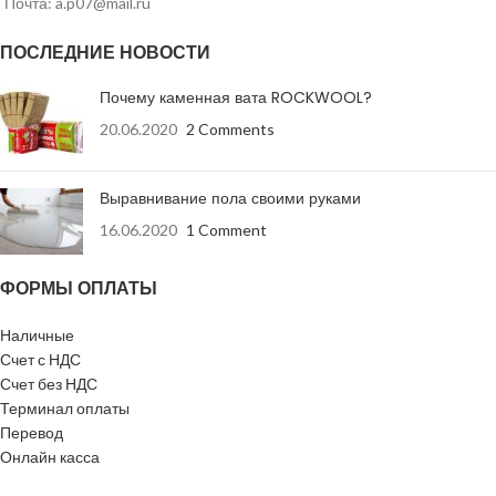
Вид кромки
прямая
Почта: a.p07@mail.ru
Вид кромки
ПЛУК
ПОСЛЕДНИЕ НОВОСТИ
ГВЛВ-
Лист имеет
ПК-2500х1200х12,5
маркировку
ГОСТ Р 51829-2001
Количество на
Почему каменная вата ROCKWOOL?
52 шт
поддоне
20.06.2020
2 Comments
Количество на
40 шт
поддоне
машина 20 т –
Количество
14 паллет
(вместимость)
Выравнивание пола своими руками
(Колпино), 15
поддонов в
Количество (
паллет
машина 20 т – 11
16.06.2020
1 Comment
машине
вместимость)
(Красногорск)
паллет, машина 10
поддонов в
т – 5 паллет
машине
ФОРМЫ ОПЛАТЫ
Страна-
Россия
производитель
Страна-
Наличные
Россия
производитель
Счет с НДС
Счет без НДС
Терминал оплаты
Перевод
Онлайн касса