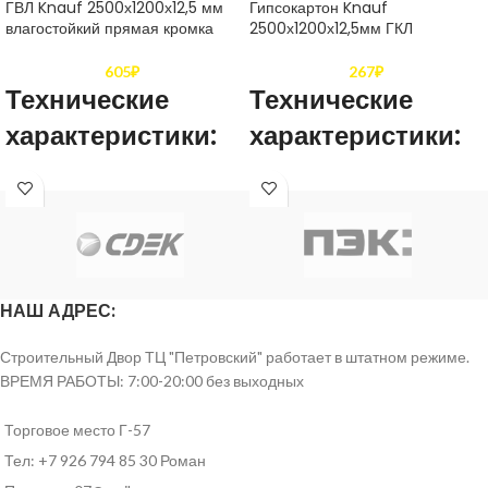
ГВЛ Knauf 2500х1200х12,5 мм
Гипсокартон Knauf
влагостойкий прямая кромка
2500х1200х12,5мм ГКЛ
605
₽
267
₽
Технические
Технические
характеристики:
характеристики:
Толщина
12,5 мм
Толщина
12,5 мм
Длина
2500 мм
Длина
2500 мм
Ширина
1200 мм
Ширина
1200 мм
НАШ АДРЕС:
по ширине и длине
допуски по
Строительный Двор ТЦ "Петровский" работает в штатном режиме.
Допустимые
до 3 мм в меньшую
ширине до
отклонения
Допустимые
ВРЕМЯ РАБОТЫ: 7:00-20:00 без выходных
сторону
минус 4 мм ,
отклонения
по длине до
минус 5 мм
Торговое место Г-57
Влагостойкость
Да
Тел: +7 926 794 85 30 Роман
Влагостойкость
Нет