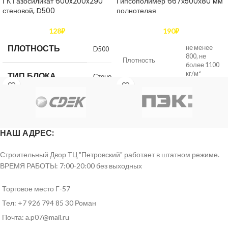
ГК Газосиликат 600x200x290
Гипсополимер 667х500х80 мм
стеновой, D500
полнотелая
128
₽
190
₽
ПЛОТНОСТЬ
не менее
D500
800, не
Плотность
более 1100
кг/м³
ТИП БЛОКА
Стеновой
не менее
РАЗМЕР
Прочность на
2,5 Мпа
600х200х290
(ДXШXВ), ММ
сжатие
(факт 4,5
МПа)
НАШ АДРЕС:
ДЛИНА, ММ.
600
Отпускная
не более
Строительный Двор ТЦ "Петровский" работает в штатном режиме.
влажность
12 %
ВРЕМЯ РАБОТЫ: 7:00-20:00 без выходных
ШИРИНА, ММ.
200
Количество на
30 шт
Торговое место Г-57
поддоне
ВЫСОТА, ММ.
290
Тел: +7 926 794 85 30 Роман
Количество
Почта: a.p07@mail.ru
машина 20
КЛАСС
(вместимость)
т – 24