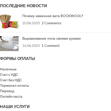
поддонов в
ПОЖАРНОЙ
поддона
НГ
ПОСЛЕДНИЕ НОВОСТИ
машине
БЕЗОПАСНОСТИ
Почему каменная вата ROCKWOOL?
Количество в
20т – 720
ПРЕДЕЛ
транзитной
20.06.2020
2 Comments
шт
REI360
машине
ОГНЕСТОЙКОСТИ
Выравнивание пола своими руками
Производитель
Россия
16.06.2020
1 Comment
ТЕПЛОПРОВОДНОСТЬ
0.12 Вт/мС
ФОРМЫ ОПЛАТЫ
МОРОЗОСТОЙКОСТЬ
F25
Наличные
Счет с НДС
ГК
ЗАВОД
Счет без НДС
газосиликат
Терминал оплаты
Перевод
КЛАСС ПРОЧНОСТИ
В 1,5; В 2,5
Онлайн касса
ШТ НА ПОДДОНЕ
НАШИ УСЛУГИ
40