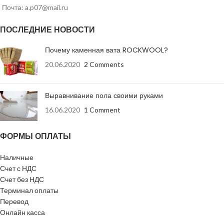
Почта: a.p07@mail.ru
Вид кромки
прямая
ПОСЛЕДНИЕ НОВОСТИ
ГВЛВ-
Лист имеет
ПК-2500х1200х12,5
Почему каменная вата ROCKWOOL?
маркировку
ГОСТ Р 51829-2001
20.06.2020
2 Comments
Количество на
40 шт
поддоне
Выравнивание пола своими руками
16.06.2020
1 Comment
Количество (
машина 20 т – 11
вместимость)
паллет, машина 10
поддонов в
ФОРМЫ ОПЛАТЫ
т – 5 паллет
машине
Наличные
Страна-
Россия
Счет с НДС
производитель
Счет без НДС
Терминал оплаты
Перевод
Онлайн касса