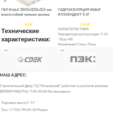
ГВЛ Knauf 2500х1200х12,5 мм
ГИДРОИЗОЛЯЦИЯ KNAUF
влагостойкий прямая кромка
ФЛЭХЕНДИХТ 5 КГ
605
₽
1450
₽
Технические
ХАРАКТЕРИСТИКИ:
Температура эксплуатации, °C От
характеристики:
-20 до +80
Назначение Стены , Полы
Материал основы Водная
Толщина
12,5 мм
дисперсия синтетического латекса
Бренд: Кнауф
Длина
2500 мм
НАШ АДРЕС:
Ширина
1200 мм
Строительный Двор ТЦ "Петровский" работает в штатном режиме.
по ширине и длине
Допустимые
ВРЕМЯ РАБОТЫ: 7:00-20:00 без выходных
до 3 мм в меньшую
отклонения
сторону
Торговое место Г-57
Влагостойкость
Да
Тел: +7 926 794 85 30 Роман