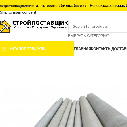
Новорижское шоссе, 
пециальные условия для строителей и дизайнеров
Skip to navigation
Skip to main content
ВЫБРАТЬ КАТЕГОРИЮ
КАТАЛОГ ТОВАРОВ
ГЛАВНАЯ
КОНТАКТЫ
ДОСТАВ