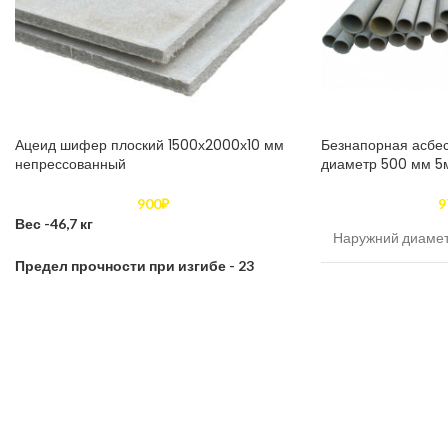
Ацеид шифер плоский 1500х2000х10 мм
Безнапорная асбе
непрессованный
диаметр 500 мм 5
900
₽
9
Вес -46,7 кг
Наружний диамет
Предел прочности при изгибе - 23
Внутренный диам
Толщина - 8 мм
Толщина стенки,
Длина - 2000 мм
Ширина - 1500 мм
Величина испыта
Морозостойкость - число циклов
гидравлического 