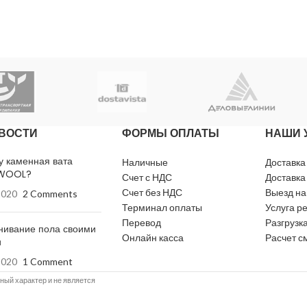
Биостойкость
4
ВОСТИ
ФОРМЫ ОПЛАТЫ
НАШИ 
у каменная вата
Наличные
Доставка
WOOL?
Счет с НДС
Доставка
Счет без НДС
Выезд на
2020
2 Comments
Терминал оплаты
Услуга р
Перевод
Разгрузка
нивание пола своими
Онлайн касса
Расчет с
и
2020
1 Comment
й характер и не является