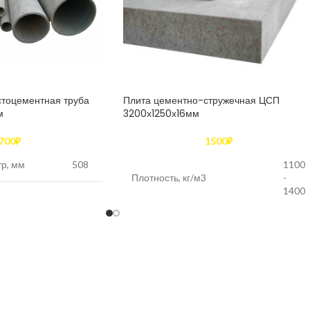
стоцементная труба
Плита цементно-стружечная ЦСП
м
3200х1250х16мм
700
₽
1500
₽
р, мм
508
1100
Плотность, кг/м3
-
1400
етр, мм
456
Влажность %
9
 мм
26
Водопоглощение за 24 часа,
16
%, не более
тельного
давления, не
0,4
Прочность при изгибе ,МПа,