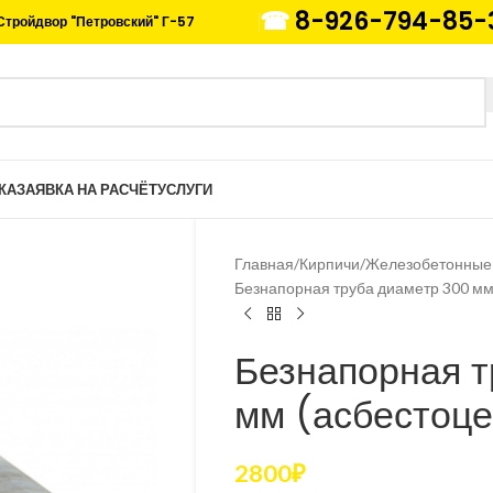
☎
8-926-794-85-
Стройдвор "Петровский" Г-57
КА
ЗАЯВКА НА РАСЧЁТ
УСЛУГИ
Главная
Кирпичи
Железобетонные
Безнапорная труба диаметр 300 мм
Безнапорная т
мм (асбестоце
2800
₽