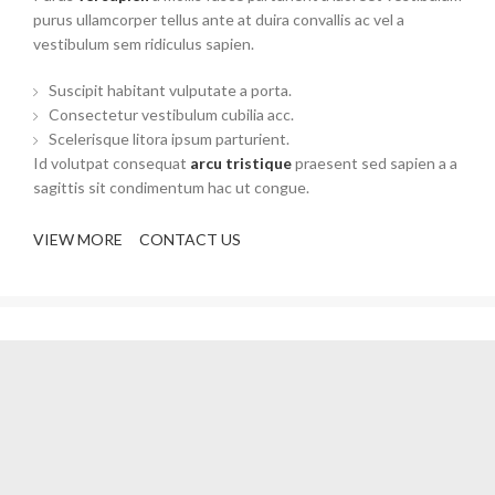
purus ullamcorper tellus ante at duira convallis ac vel a
vestibulum sem ridiculus sapien.
Suscipit habitant vulputate a porta.
Consectetur vestibulum cubilia acc.
Scelerisque litora ipsum parturient.
Id volutpat consequat
arcu tristique
praesent sed sapien a a
sagittis sit condimentum hac ut congue.
VIEW MORE
CONTACT US