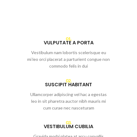
01.
VULPUTATE A PORTA
Vestibulum nam lobortis scelerisque eu
mi leo orci placerat a parturient congue non
commodo felis in dui
02.
SUSCIPIT HABITANT
Ullamcorper adipiscing vel hac a egestas
leo in sit pharetra auctor nibh mauris mi
cum curae nec nasceturam
03.
VESTIBULUM CUBILIA
Gravida morbi platea at arcu convallis