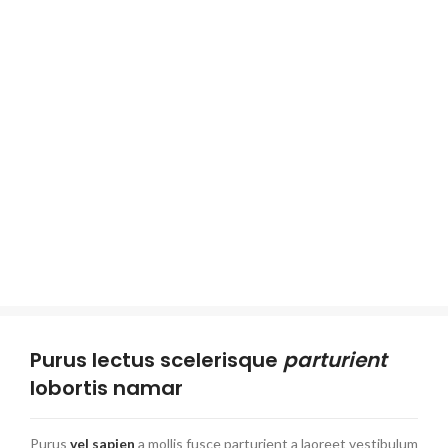
Purus lectus scelerisque
parturient
lobortis namar
Purus
vel sapien
a mollis fusce parturient a laoreet vestibulum