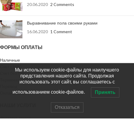
20.06.2020
2 Comments
Выравнивание пола своими руками
16.06.2020
1 Comment
ФОРМЫ ОПЛАТЫ
Наличные
Счет с НДС
Мы используем cookie-файлы для наилучшего
Счет без НДС
представления нашего сайта. Продолжая
Терминал оплаты
использовать этот сайт, вы соглашаетесь с
Перевод
использованием cookie-файлов.
Принять
Онлайн касса
НАШИ УСЛУГИ
Отказаться
Доставка заказа
Доставка в регионы
Выезд на замер