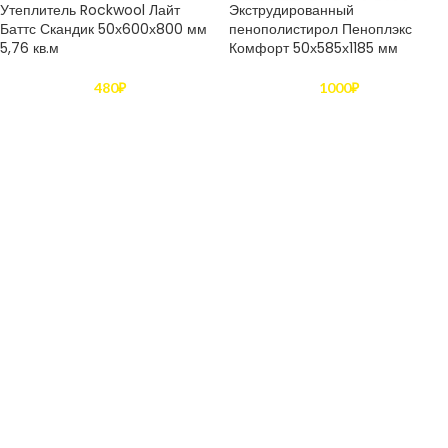
Утеплитель Rockwool Лайт
Экструдированный
Баттс Скандик 50х600х800 мм
пенополистирол Пеноплэкс
5,76 кв.м
Комфорт 50х585х1185 мм
480
₽
1000
₽