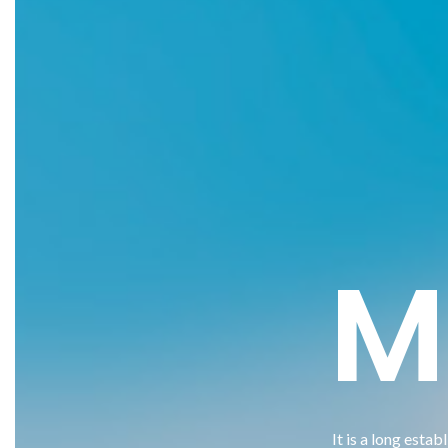
M
It is a long esta