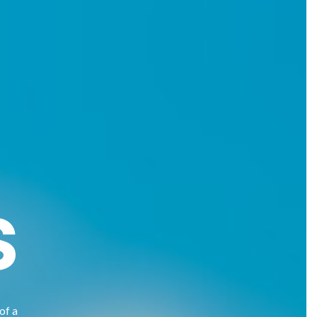
s
of a