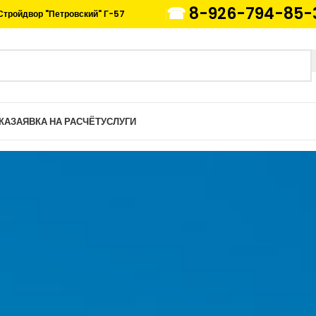
☎
8-926-794-85-
Стройдвор "Петровский" Г-57
КА
ЗАЯВКА НА РАСЧЁТ
УСЛУГИ