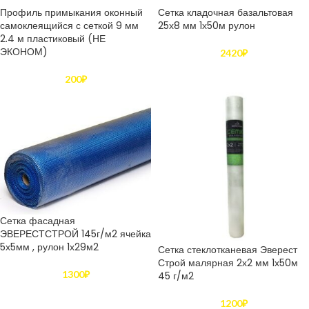
Профиль примыкания оконный
Сетка кладочная базальтовая
самоклеящийся с сеткой 9 мм
25х8 мм 1х50м рулон
2.4 м пластиковый (НЕ
ЭКОНОМ)
2420
₽
200
₽
Сетка фасадная
ЭВЕРЕСТСТРОЙ 145г/м2 ячейка
5х5мм , рулон 1х29м2
Сетка стеклотканевая Эверест
Строй малярная 2х2 мм 1х50м
1300
₽
45 г/м2
1200
₽