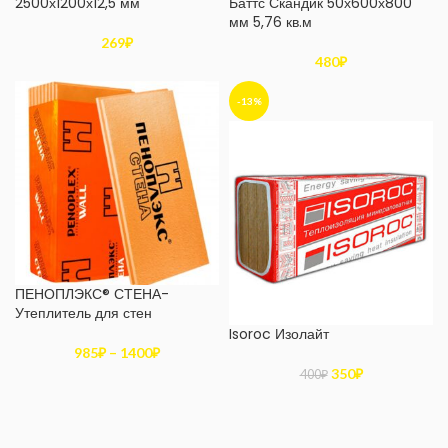
2500х1200х12,5 мм
Баттс Скандик 50х600х800
мм 5,76 кв.м
269
₽
480
₽
-13%
ПЕНОПЛЭКС® СТЕНА-
Утеплитель для стен
Isoroc Изолайт
985
₽
–
1400
₽
350
₽
400
₽