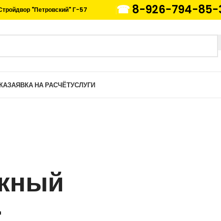
☎
8-926-794-85-
Стройдвор "Петровский" Г-57
КА
ЗАЯВКА НА РАСЧЁТ
УСЛУГИ
жный
-