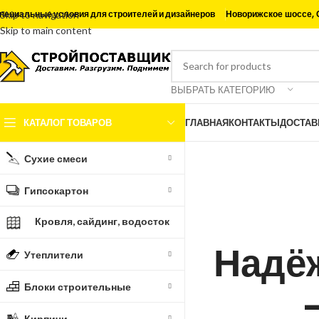
Новорижское шоссе, 
пециальные условия для строителей и дизайнеров
Skip to navigation
Skip to main content
ВЫБРАТЬ КАТЕГОРИЮ
КАТАЛОГ ТОВАРОВ
ГЛАВНАЯ
КОНТАКТЫ
ДОСТАВ
Сухие смеси
Гипсокартон
Кровля, сайдинг, водосток
Надё
Утеплители
Блоки строительные
Кирпичи