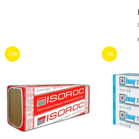
-13%
-3%